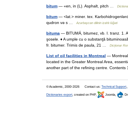
bitum
— «en, in (L). Asphalt, pitch …
Diction
bitum
— <lat.> miner. tex. Karbohidrogenlərdə
qudron və s …
Azərbaycan dilinin izahlı lüğəti
bituma
— BITUMÁ, bitumez, vb. I. tranz. 1. A
şosele. ♦ A umple cu o substanţă bituminoasă 
fr. bitumer. Trimis de paula, 21 …
Dicționar R
List of oil facilities in Montreal
— Montreal i
located in the Greater Montreal Area, essentia
another part of the refining centre. Conten
© Academic, 2000-2026
Contact us:
Technical Support
,
Dictionaries export
, created on PHP,
Joomla,
Dr