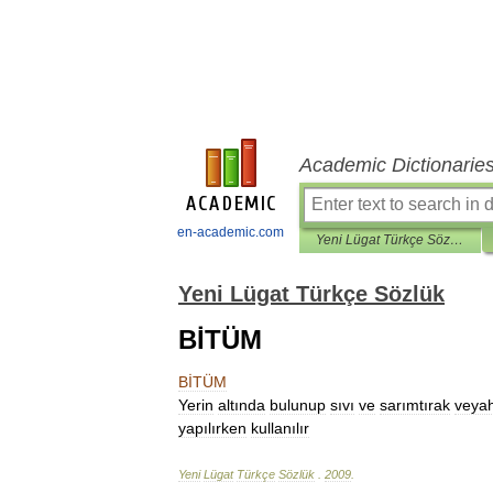
Academic Dictionarie
en-academic.com
Yeni Lügat Türkçe Sözlük
Yeni Lügat Türkçe Sözlük
BİTÜM
BİTÜM
Yerin
altında
bulunup
sıvı
ve
sarımtırak
veya
yapılırken
kullanılır
Yeni
Lügat
Türkçe
Sözlük
.
2009
.