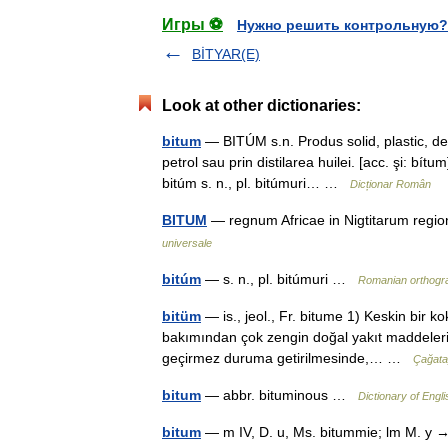
Игры ⚽
Нужно решить контрольную?
BİTYAR(E)
Look at other dictionaries:
bitum
— BITÚM s.n. Produs solid, plastic, de 
petrol sau prin distilarea huilei. [acc. şi: bí
bitúm s. n., pl. bitúmuri… …
Dicționar Român
BITUM
— regnum Africae in Nigtitarum regi
universale
bitúm
— s. n., pl. bitúmuri …
Romanian orthogr
bitüm
— is., jeol., Fr. bitume 1) Keskin bir 
bakımından çok zengin doğal yakıt maddelerini
geçirmez duruma getirilmesinde,… …
Çağata
bitum
— abbr. bituminous …
Dictionary of Engli
bitum
— m IV, D. u, Ms. bitummie; lm M. y