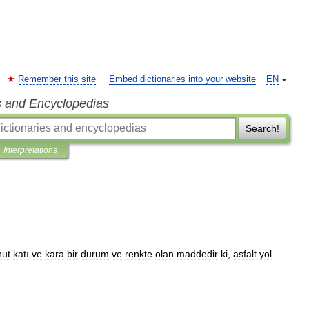
Remember this site
Embed dictionaries into your website
EN
s and Encyclopedias
Search!
Interpretations
hut
katı
ve
kara
bir
durum
ve
renkte
olan
maddedir
ki
,
asfalt
yol