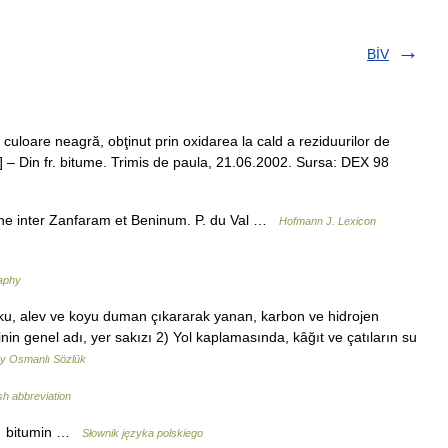
BİV
culoare neagră, obţinut prin oxidarea la cald a reziduurilor de
tum] – Din fr. bitume. Trimis de paula, 21.06.2002. Sursa: DEX 98
one inter Zanfaram et Beninum. P. du Val …
Hofmann J. Lexicon
aphy
koku, alev ve koyu duman çıkararak yanan, karbon ve hidrojen
n genel adı, yer sakızı 2) Yol kaplamasında, kâğıt ve çatıların su
y Osmanlı Sözlük
sh abbreviation
 → bitumin …
Słownik języka polskiego