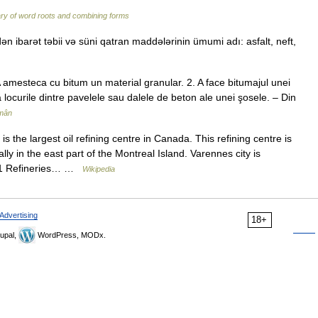
ary of word roots and combining forms
n ibarət təbii və süni qatran maddələrinin ümumi adı: asfalt, neft,
 amesteca cu bitum un material granular. 2. A face bitumajul unei
locurile dintre pavelele sau dalele de beton ale unei şosele. – Din
omân
s the largest oil refining centre in Canada. This refining centre is
lly in the east part of the Montreal Island. Varennes city is
ts 1 Refineries… …
Wikipedia
Advertising
18+
upal,
WordPress, MODx.